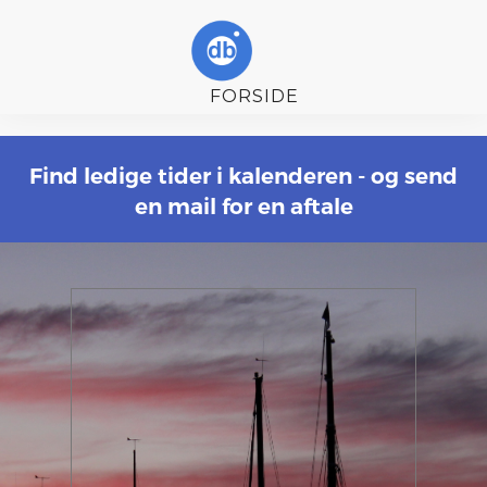
FORSIDE
YDELSER
Find ledige tider i kalenderen - og send
KALENDER
en mail for en aftale
DATA HISTORIER
OM