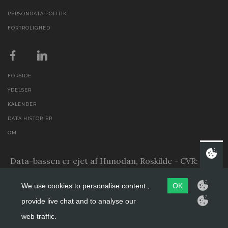
PERSONDATA POLITIK
FORTROLIGHED
FORSIDE
YDELSER
KALENDER
DATA HISTORIER
OM
Data-bassen er ejet af Hunodan, Roskilde - CVR:
26684439 - mail: data-bassen@hunodan.dk
We use cookies to personalise content ,
OK
provide live chat and to analyse our
web traffic.